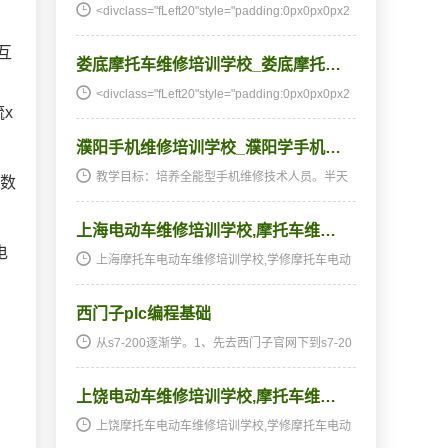
<divclass="fLeft20"style="padding:0px0px0px2
0px;margin
互
娄底摩托车维修培训学校_娄底摩托…
<divclass="fLeft20"style="padding:0px0px0px2
x
0px;margin
濮阳手机维修培训学校_濮阳学手机…
教学目标：培养全能型手机维修技术人员。半天
匝数
理论，半天实践，深入浅出，通俗易懂，从零开
始，手把手教，教会为止，使学生成为真正意义
上海电动车维修培训学校,摩托车维…
上的、全能的手机维修技术人才和手机维修店老
板。学习时间…
电
上海摩托车电动车维修培训学校,学修摩托车电动
车,摩托车电动车培训,摩托车电动车维修培训,摩
托车电动车维修学校,摩托车电动车技校★★★湖
西门子plc编程基础
南阳光电子技术学校电动车维修、摩托车维修培
训全国招生…
从s7-200逐渐学。1、先去西门子官网下到s7-20
0的手机软件和s7-200操作指南，是完全免费
的。2、在网络上等找现有的程序流程，读懂它。
上饶电动车维修培训学校,摩托车维…
计算机语言有很多种多样，最通俗易懂的便是梯
行图，很形象化…
上饶摩托车电动车维修培训学校,学修摩托车电动
车,摩托车电动车培训,摩托车电动车维修培训,摩