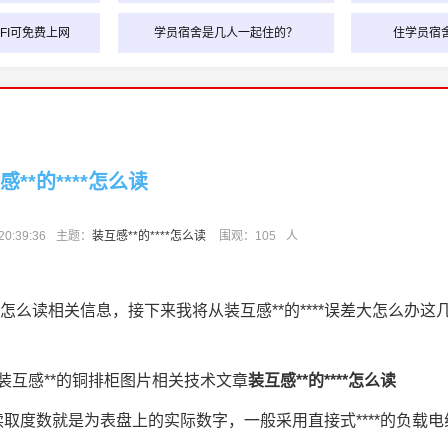
FI可免费上网
学员宿舍是几人一起住的？
住学员宿
感**的****怎么读
0:39:36
主题：
装互感**的****怎么读
围观：
105
人
*怎么读相关信息，接下来我将从装互感**的****误差大怎么办这
么读,装互感**的铜排柜图片相关技术文章
装互感**的****怎么读
取度数就是为表盘上的实际数字，一般采用直接式****的负载电