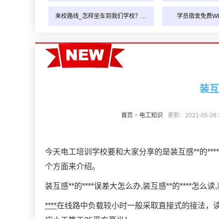
来校路线_怎样坐车到我们学校？…
学员宿舍免费WI
装互
首页
>
电工知识
更新：2021-05-28 2
今天电工培训学校要和大家分享的是装互感**的***
个方面来介绍。
装互感**的****误差大怎么办,装互感**的****怎
****
在线路中负载较小时一般采取直接式的接法，读