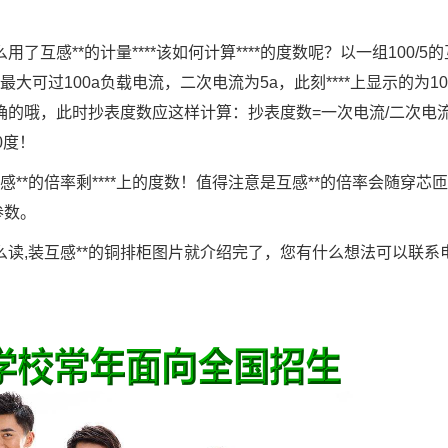
了互感**的计量****该如何计算****的度数呢？以一组100/5的
最大可过100a负载电流，二次电流为5a，此刻****上显示的为10
不正确的哦，此时抄表度数应这样计算：抄表度数=一次电流/二次电流
0度！
感**的倍率剩****上的度数！值得注意是互感**的倍率会随穿芯
参数。
***怎么读,装互感**的铜排柜图片就介绍完了，您有什么想法可以联系