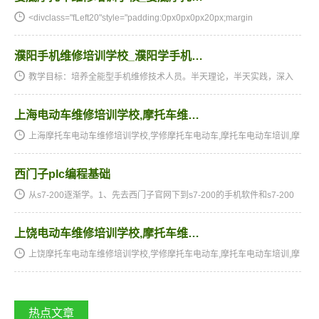
<divclass="fLeft20"style="padding:0px0px0px20px;margin
濮阳手机维修培训学校_濮阳学手机…
教学目标：培养全能型手机维修技术人员。半天理论，半天实践，深入
浅出，通俗易懂，从零开始，手把手教，教会为止，使学生成为真正意
义上的、全能的手机维修技术人才和手机维修店老板。学习时间…
上海电动车维修培训学校,摩托车维…
上海摩托车电动车维修培训学校,学修摩托车电动车,摩托车电动车培训,摩
托车电动车维修培训,摩托车电动车维修学校,摩托车电动车技校★★★湖
南阳光电子技术学校电动车维修、摩托车维修培训全国招生…
西门子plc编程基础
从s7-200逐渐学。1、先去西门子官网下到s7-200的手机软件和s7-200
操作指南，是完全免费的。2、在网络上等找现有的程序流程，读懂它。
计算机语言有很多种多样，最通俗易懂的便是梯行图，很形象化…
上饶电动车维修培训学校,摩托车维…
上饶摩托车电动车维修培训学校,学修摩托车电动车,摩托车电动车培训,摩
托车电动车维修培训,摩托车电动车维修学校,摩托车电动车技校★★★湖
南阳光电子技术学校电动车维修、摩托车维修培训全国招生…
热点文章