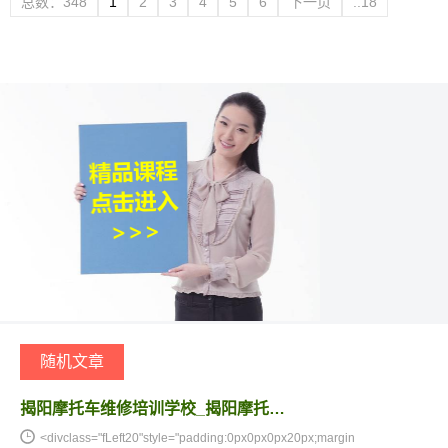
总数：348
1
2
3
4
5
6
下一页
..18
页次：1/18
随机文章
揭阳摩托车维修培训学校_揭阳摩托…
<divclass="fLeft20"style="padding:0px0px0px20px;margin