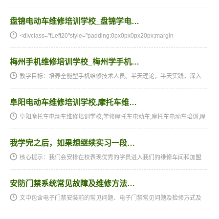
盘锦电动车维修培训学校_盘锦学电…
<divclass="fLeft20"style="padding:0px0px0px20px;margin
梅州手机维修培训学校_梅州学手机…
教学目标：培养全能型手机维修技术人员。半天理论，半天实践，深入
浅出，通俗易懂，从零开始，手把手教，教会为止，使学生成为真正意
义上的、全能的手机维修技术人才和手机维修店老板。学习时间…
阜阳电动车维修培训学校,摩托车维…
阜阳摩托车电动车维修培训学校,学修摩托车电动车,摩托车电动车培训,摩
托车电动车维修培训,摩托车电动车维修学校,摩托车电动车技校★★★湖
南阳光电子技术学校电动车维修、摩托车维修培训全国招生…
我学完之后，如果想继续实习一段…
核心提示：我们会安排在校表现优秀的学员进入我们的维修车间和加盟
店去实习的。问：我学完之后，如果想继续实习一段时间，请问学校会
提供这样的实习机会吗？答：我们会安排在校表现优秀的学员进…
安防门禁系统常见故障及维修方法…
文中包含电子门禁安裝前的常见问题、电子门禁常见问题及检修方式及
其电子门禁锁普遍十条常见故障难题小结，下边一起来看一下吧：1、开
关电源：确保输出功率充足，尽可能应用线性稳压电源，防盗锁…