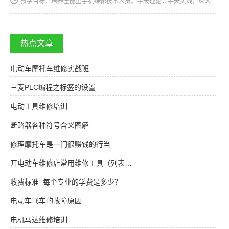
教学目标：培养全能型手机维修技术人员。半天理论，半天实践，深入
浅出，通俗易懂，从零开始，手把手教，教会为止，使学生成为真正意
义上的、全能的手机维修技术人才和手机维修店老板。学习时间…
热点文章
电动车摩托车维修实战班
三菱PLC编程之标签的设置
电动工具维修培训
断路器各种符号含义图解
修理摩托车是一门很赚钱的行当
开电动车维修店常用维修工具（列表…
收费标准_每个专业的学费是多少？
电动车飞车的故障原因
电机马达维修培训