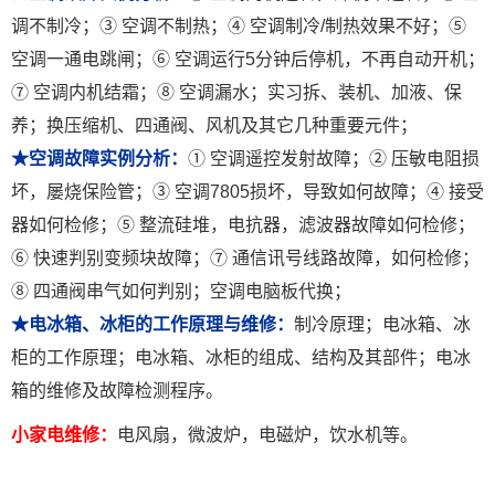
调不制冷；③ 空调不制热；④ 空调制冷/制热效果不好；⑤
空调一通电跳闸；⑥ 空调运行5分钟后停机，不再自动开机；
⑦ 空调内机结霜；⑧ 空调漏水；实习拆、装机、加液、保
养；换压缩机、四通阀、风机及其它几种重要元件；
★空调故障实例分析：
① 空调遥控发射故障；② 压敏电阻损
坏，屡烧保险管；③ 空调7805损坏，导致如何故障；④ 接受
器如何检修；⑤ 整流硅堆，电抗器，滤波器故障如何检修；
⑥ 快速判别变频块故障；⑦ 通信讯号线路故障，如何检修；
⑧ 四通阀串气如何判别；空调电脑板代换；
★电冰箱、冰柜的工作原理与维修：
制冷原理；电冰箱、冰
柜的工作原理；电冰箱、冰柜的组成、结构及其部件；电冰
箱的维修及故障检测程序。
小家电维修：
电风扇，微波炉，电磁炉，饮水机等。