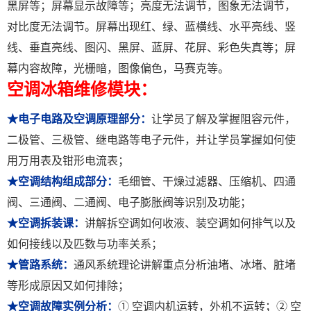
黑屏等；屏幕显示故障等；亮度无法调节，图象无法调节，
对比度无法调节。屏幕出现红、绿、蓝横线、水平亮线、竖
线、垂直亮线、图闪、黑屏、蓝屏、花屏、彩色失真等；屏
幕内容故障，光栅暗，图像偏色，马赛克等。
空调冰箱维修模块：
★电子电路及空调原理部分：
让学员了解及掌握阻容元件，
二极管、三极管、继电路等电子元件，并让学员掌握如何使
用万用表及钳形电流表；
★空调结构组成部分：
毛细管、干燥过滤器、压缩机、四通
阀、三通阀、二通阀、电子膨胀阀等识别及功能；
★空调拆装课：
讲解拆空调如何收液、装空调如何排气以及
如何接线以及匹数与功率关系；
★管路系统：
通风系统理论讲解重点分析油堵、冰堵、脏堵
等形成原因又如何排除；
★空调故障实例分析：
① 空调内机运转，外机不运转；② 空